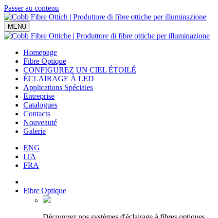
Passer au contenu
Navigation
MENU
principale
Homepage
Fibre Optique
CONFIGUREZ UN CIEL ÉTOILÉ
ÉCLAIRAGE À LED
Applications Spéciales
Entreprise
Catalogues
Contacts
Nouveauté
Galerie
ENG
ITA
FRA
Fibre Optique
Découvrez nos systèmes d'éclairage à fibres optiques