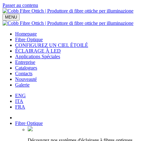
Passer au contenu
Navigation
MENU
principale
Homepage
Fibre Optique
CONFIGUREZ UN CIEL ÉTOILÉ
ÉCLAIRAGE À LED
Applications Spéciales
Entreprise
Catalogues
Contacts
Nouveauté
Galerie
ENG
ITA
FRA
Fibre Optique
Découvrez nos systèmes d'éclairage à fibres optiques