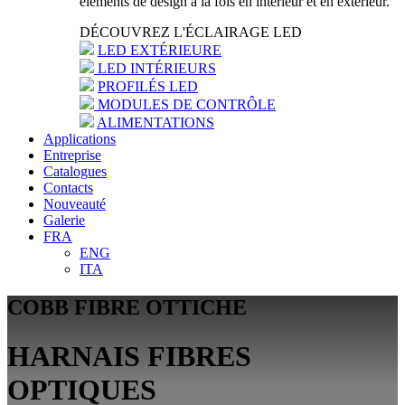
éléments de design à la fois en intérieur et en extérieur.
DÉCOUVREZ L'ÉCLAIRAGE LED
LED EXTÉRIEURE
LED INTÉRIEURS
PROFILÉS LED
MODULES DE CONTRÔLE
ALIMENTATIONS
Applications
Entreprise
Catalogues
Contacts
Nouveauté
Galerie
FRA
ENG
ITA
COBB FIBRE OTTICHE
HARNAIS FIBRES
OPTIQUES