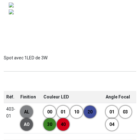
Spot avec 1LED de 3W
Réf.
Finition
Couleur LED
Angle Focal
403-
AL
00
01
10
20
01
03
01
AO
30
40
04