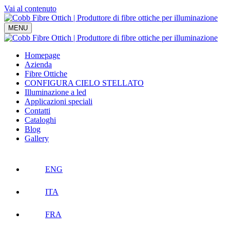
Vai al contenuto
Navigazione
MENU
principale
Homepage
Azienda
Fibre Ottiche
CONFIGURA CIELO STELLATO
Illuminazione a led
Applicazioni speciali
Contatti
Cataloghi
Blog
Gallery
ENG
ITA
FRA