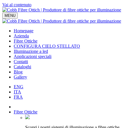
Vai al contenuto
Navigazione
MENU
principale
Homepage
Azienda
Fibre Ottiche
CONFIGURA CIELO STELLATO
Illuminazione a led
Applicazioni speciali
Contatti
Cataloghi
Blog
Gallery
ENG
ITA
FRA
Fibre Ottiche
Scopri i nostri sistemi di illuminazione a fibre ottiche