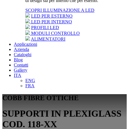
di design sia per interno che per esterno.
SCOPRI ILLUMINAZIONE A LED
LED PER ESTERNO
LED PER INTERNO
PROFILI LED
MODULI CONTROLLO
ALIMENTATORI
Applicazioni
Azienda
Cataloghi
Blog
Contatti
Gallery
ITA
ENG
FRA
COBB FIBRE OTTICHE
SUPPORTI IN PLEXIGLASS
COD. 118-XX