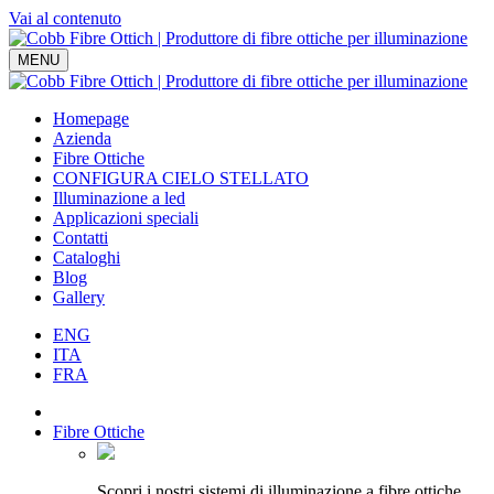
Vai al contenuto
Navigazione
MENU
principale
Homepage
Azienda
Fibre Ottiche
CONFIGURA CIELO STELLATO
Illuminazione a led
Applicazioni speciali
Contatti
Cataloghi
Blog
Gallery
ENG
ITA
FRA
Fibre Ottiche
Scopri i nostri sistemi di illuminazione a fibre ottiche