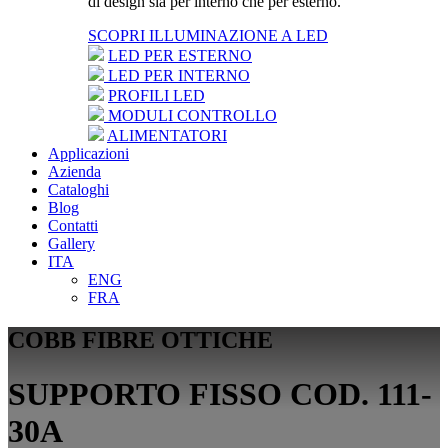
di design sia per interno che per esterno.
SCOPRI ILLUMINAZIONE A LED
LED PER ESTERNO
LED PER INTERNO
PROFILI LED
MODULI CONTROLLO
ALIMENTATORI
Applicazioni
Azienda
Cataloghi
Blog
Contatti
Gallery
ITA
ENG
FRA
COBB FIBRE OTTICHE
SUPPORTO FISSO COD. 111-
30A